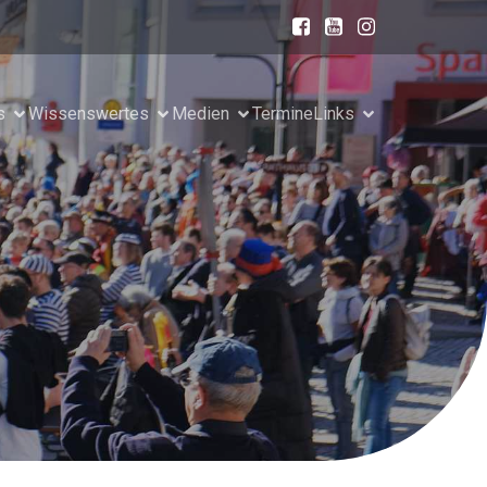
s
Wissenswertes
Medien
Termine
Links