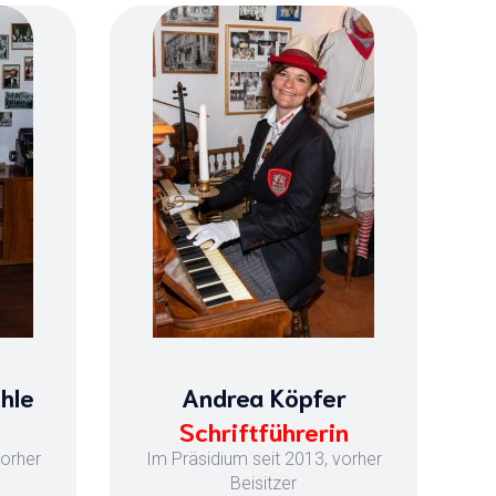
hle
Andrea Köpfer
Schriftführerin
vorher
Im Präsidium seit 2013, vorher
Beisitzer