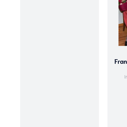
Fran
I