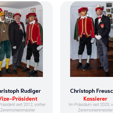
ristoph Rudiger
Christoph Freusc
Vize-Präsident
Kassierer
Präsident seit 2012, vorher
Im Präsidium seit 2020, 
Zeremonienmeister
Zeremonienmeister